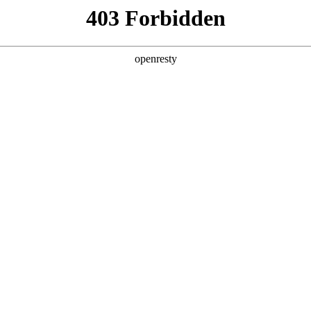
企业业务
个人业务
了解我们
投资者
EN
Global
暂无数据
创新平台
投资者关系